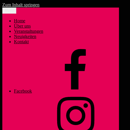
Zum Inhalt springen
Menü
Home
Über uns
Veranstaltungen
« Alle Veranstaltungen
Neuigkeiten
Kontakt
Diese Veranstaltung hat bereits stattgefunden.
Disco-Abend
18. Mai 2024 19:30
bis
2:00
«
Tanz in den Mai 2024
Oberbayern – Alt-Sachsenhausen
»
Facebook